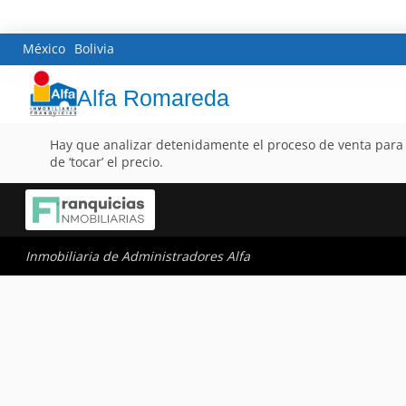
México
Bolivia
Alfa Romareda
Hay que analizar detenidamente el proceso de venta para 
de ‘tocar’ el precio.
Inmobiliaria de Administradores Alfa