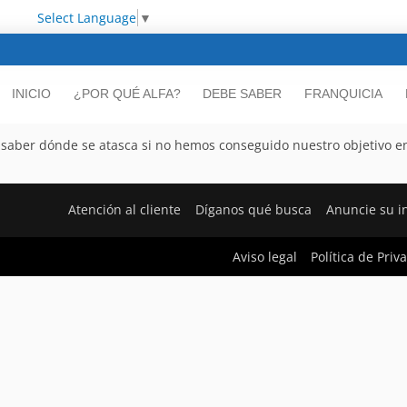
Select Language
▼
INICIO
¿POR QUÉ ALFA?
DEBE SABER
FRANQUICIA
saber dónde se atasca si no hemos conseguido nuestro objetivo e
Atención al cliente
Díganos qué busca
Anuncie su 
Aviso legal
Política de Priv