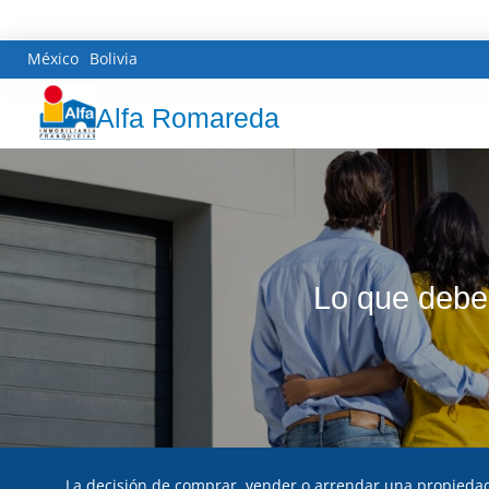
México
Bolivia
Alfa Romareda
Lo que debe
La decisión de comprar, vender o arrendar una propieda