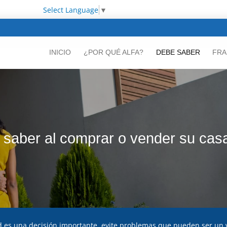
Select Language
▼
INICIO
¿POR QUÉ ALFA?
DEBE SABER
FRA
 saber al comprar o vender su cas
d es una decisión importante, evite problemas que pueden ser un