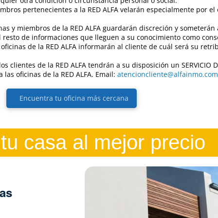
lquier otra condición o circunstancia personal o social.
mbros pertenecientes a la RED ALFA velarán especialmente por el
cinas y miembros de la RED ALFA guardarán discreción y someterán 
 el resto de informaciones que lleguen a su conocimiento como cons
oficinas de la RED ALFA informarán al cliente de cuál será su retrib
e: los clientes de la RED ALFA tendrán a su disposición un SERVICI
 las oficinas de la RED ALFA. Email:
atencioncliente@alfainmo.com
Encuentra tu oficina más cercana
tu casa al mejor precio
las