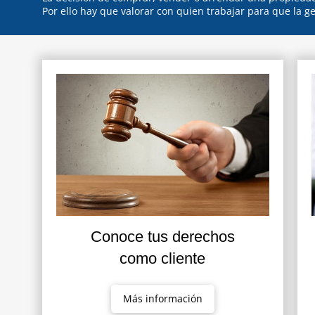
Por ello hay que valorar con quien trabajar para que la ge
Conoce tus derechos
como cliente
Más información