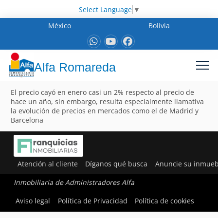
Select Language
▼
México
Bolivia
Alfa Romareda
El precio cayó en enero casi un 2% respecto al precio de
hace un año, sin embargo, resulta especialmente llamativa
la evolución de precios en mercados como el de Madrid y
Barcelona
Atención al cliente
Díganos qué busca
Anuncie su inmueb
Inmobiliaria de Administradores Alfa
Aviso legal
Política de Privacidad
Política de cookies