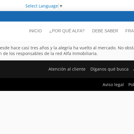
Select Language
▼
INICIO
¿POR QUÉ ALFA?
DEBE SABER
FRA
sde hace casi tres años y la alegría ha vuelto al mercado. No obsta
n de los responsables de la red Alfa Inmobiliaria.
Atención al cliente
Díganos qué busca
Aviso legal
Po