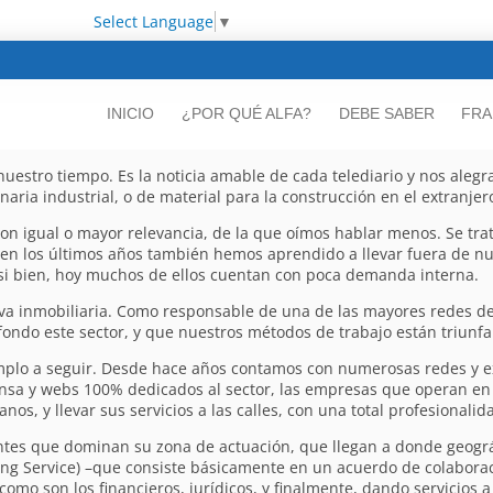
Select Language
▼
INICIO
¿POR QUÉ ALFA?
DEBE SABER
FRA
nuestro tiempo. Es la noticia amable de cada telediario y nos ale
aria industrial, o de material para la construcción en el extranjer
con igual o mayor relevancia, de la que oímos hablar menos. Se tra
 en los últimos años también hemos aprendido a llevar fuera de nu
si bien, hoy muchos de ellos cuentan con poca demanda interna.
va inmobiliaria. Como responsable de una de las mayores redes de
ondo este sector, y que nuestros métodos de trabajo están triunfa
emplo a seguir. Desde hace años contamos con numerosas redes y e
nsa y webs 100% dedicados al sector, las empresas que operan en e
os, y llevar sus servicios a las calles, con una total profesionalid
entes que dominan su zona de actuación, que llegan a donde geogr
sting Service) –que consiste básicamente en un acuerdo de colabor
mo son los financieros, jurídicos, y finalmente, dando servicios a 