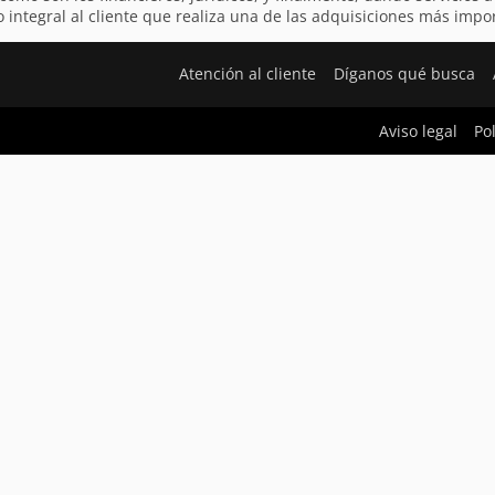
integral al cliente que realiza una de las adquisiciones más impor
Atención al cliente
Díganos qué busca
Aviso legal
Po