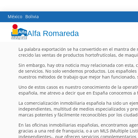
México
Bolivia
Alfa Romareda
La palabra exportación se ha convertido en el mantra de 
crecido las ventas de productos hortofrutícolas, de maquin
Sin embargo, hay otra noticia muy relacionada con esta, 
de servicios. No solo vendemos productos. Los españoles
nuestros métodos de trabajo que mejor han funcionado, 
Uno de estos casos es nuestro conocimiento de la operati
española, me atrevo a decir que en España conocemos a f
La comercialización inmobiliaria española ha sido un ej
independientes, multitud de medios especializados y pre
marcas potentes y fácilmente reconocibles por los ciudadan
En las oficinas inmobiliarias españolas, encontramos ag
gracias a una red de franquicia, o a un MLS (Multiple Li
independientes-, que ofrecen servicios complementarios co