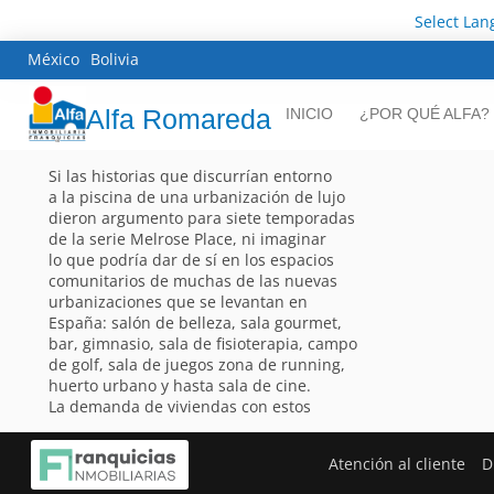
Select La
México
Bolivia
Alfa Romareda
INICIO
¿POR QUÉ ALFA?
Si las historias que discurrían entorno
a la piscina de una urbanización de lujo
dieron argumento para siete temporadas
de la serie Melrose Place, ni imaginar
lo que podría dar de sí en los espacios
comunitarios de muchas de las nuevas
urbanizaciones que se levantan en
España: salón de belleza, sala gourmet,
bar, gimnasio, sala de fisioterapia, campo
de golf, sala de juegos zona de running,
huerto urbano y hasta sala de cine.
La demanda de viviendas con estos
Atención al cliente
D