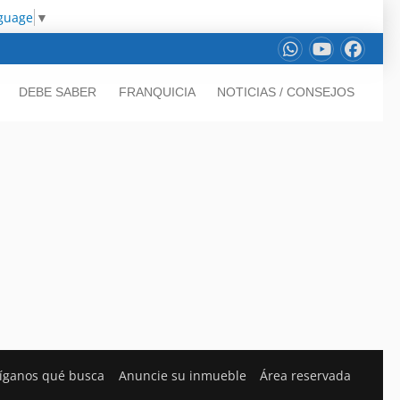
nguage
▼
DEBE SABER
FRANQUICIA
NOTICIAS / CONSEJOS
íganos qué busca
Anuncie su inmueble
Área reservada