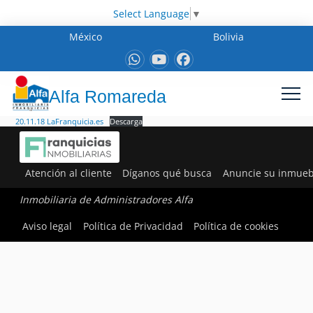
Select Language
▼
México
Bolivia
Alfa Romareda
20.11.18 LaFranquicia.es
Descarga
Atención al cliente
Díganos qué busca
Anuncie su inmueb
Inmobiliaria de Administradores Alfa
Aviso legal
Política de Privacidad
Política de cookies