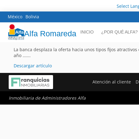
Select La
México
Bolivia
Alfa Romareda
INICIO
¿POR QUÉ ALFA?
La banca desplaza la oferta hacia unos tipos fijos atractivos
año …….
Descargar artículo
Atención al cliente
D
Inmobiliaria de Administradores Alfa