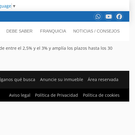
nguage
▼
DEBE SABER
FRANQUICIA
NOTICIAS / CONSEJOS
 de entre el 2,5% y el 3% y amplía los plazos hasta los 30
íganos qué busca
Anuncie su inmueble
Área reservada
Aviso legal
Política de Privacidad
Política de cookies