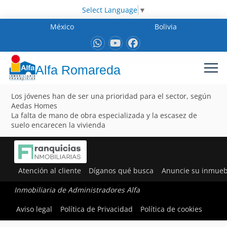
Select Language
▼
México
Bolivia
Alfa Romareda
Los jóvenes han de ser una prioridad para el sector, según
Aedas Homes
La falta de mano de obra especializada y la escasez de
suelo encarecen la vivienda
Atención al cliente
Díganos qué busca
Anuncie su inmueb
Inmobiliaria de Administradores Alfa
Aviso legal
Política de Privacidad
Política de cookies