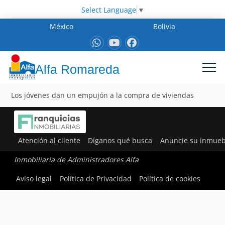
Select Language
▼
México
Bolivia
Alfa Romareda
Los jóvenes dan un empujón a la compra de viviendas
Atención al cliente
Díganos qué busca
Anuncie su inmueb
Inmobiliaria de Administradores Alfa
Aviso legal
Política de Privacidad
Política de cookies