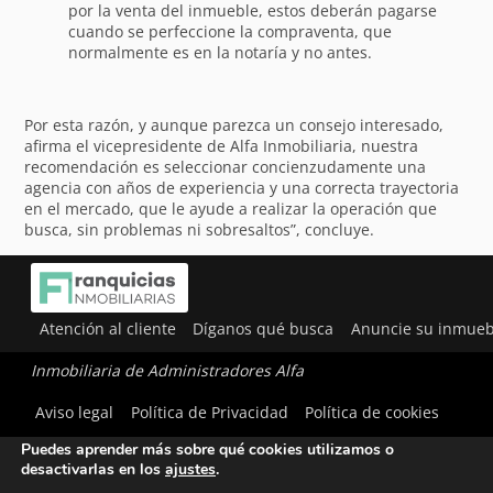
por la venta del inmueble, estos deberán pagarse
cuando se perfeccione la compraventa, que
normalmente es en la notaría y no antes.
Por esta razón, y aunque parezca un consejo interesado,
afirma el vicepresidente de Alfa Inmobiliaria, nuestra
recomendación es seleccionar concienzudamente una
agencia con años de experiencia y una correcta trayectoria
en el mercado, que le ayude a realizar la operación que
busca, sin problemas ni sobresaltos”, concluye.
Atención al cliente
Díganos qué busca
Anuncie su inmueb
Inmobiliaria de Administradores Alfa
Utilizamos cookies para ofrecerte la mejor experiencia en
Aviso legal
Política de Privacidad
Política de cookies
nuestra web.
Puedes aprender más sobre qué cookies utilizamos o
desactivarlas en los
ajustes
.