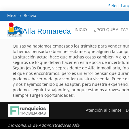
Select La
México
Bolivia
Alfa Romareda
INICIO
¿POR QUÉ ALFA?
Quizás ya habíamos empezado los trámites para vender nues
lo hemos pensado o bien necesitamos que alguien la compre
La situación actual hace que muchas cosas cambien, y alg
seguros de lo que deben hacer en esta época de incertidum
Según Jesús Duque, vicepresidente de Alfa Inmobiliaria, “no
el que nos encontramos, pero es un error pensar que duran
podemos hacer nada por vender nuestra vivienda. Puede q
y nos hayamos tenido que adaptar, pero nuestra experienc
podemos seguir trabajando y, aunque estamos atravesand
siempre surgen oportunidades”.
Atención al cliente
D
Inmobiliaria de Administradores Alfa