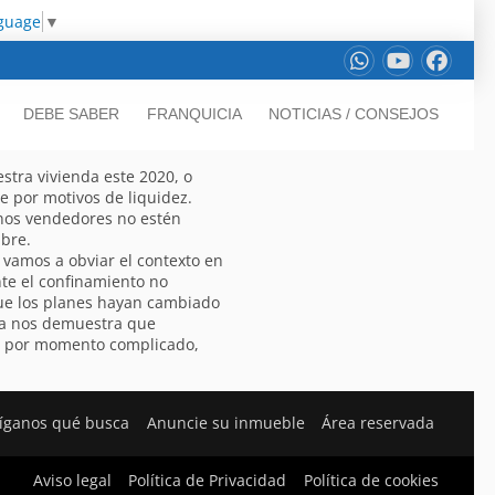
nguage
▼
DEBE SABER
FRANQUICIA
NOTICIAS / CONSEJOS
tra vivienda este 2020, o
 por motivos de liquidez.
unos vendedores no estén
bre.
 vamos a obviar el contexto en
te el confinamiento no
ue los planes hayan cambiado
ia nos demuestra que
o por momento complicado,
íganos qué busca
Anuncie su inmueble
Área reservada
Aviso legal
Política de Privacidad
Política de cookies