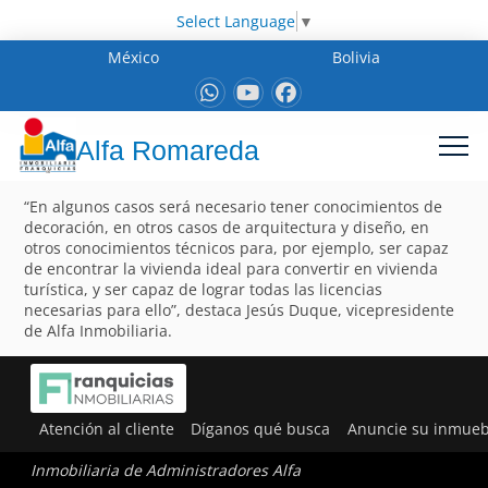
Select Language
▼
México
Bolivia
Alfa Romareda
“En algunos casos será necesario tener conocimientos de
decoración, en otros casos de arquitectura y diseño, en
otros conocimientos técnicos para, por ejemplo, ser capaz
de encontrar la vivienda ideal para convertir en vivienda
turística, y ser capaz de lograr todas las licencias
necesarias para ello”, destaca Jesús Duque, vicepresidente
de Alfa Inmobiliaria.
Atención al cliente
Díganos qué busca
Anuncie su inmueb
Inmobiliaria de Administradores Alfa