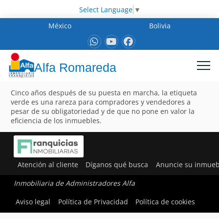
Select Language
▼
México
Bolivia
Alfa Romareda
Cinco años después de su puesta en marcha, la etiqueta
verde es una rareza para compradores y vendedores a
pesar de su obligatoriedad y de que no pone en valor la
eficiencia de los inmuebles.
Atención al cliente
Díganos qué busca
Anuncie su inmueb
Inmobiliaria de Administradores Alfa
Aviso legal
Política de Privacidad
Política de cookies