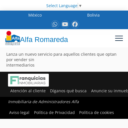
Select Language
▼
México
Bolivia
Alfa Romareda
Lanza un nuevo servicio para aquellos clientes que optan
por vender sin
intermediarios
Atención al cliente
Díganos qué busca
Anuncie su inmueb
Inmobiliaria de Administradores Alfa
Aviso legal
Política de Privacidad
Política de cookies