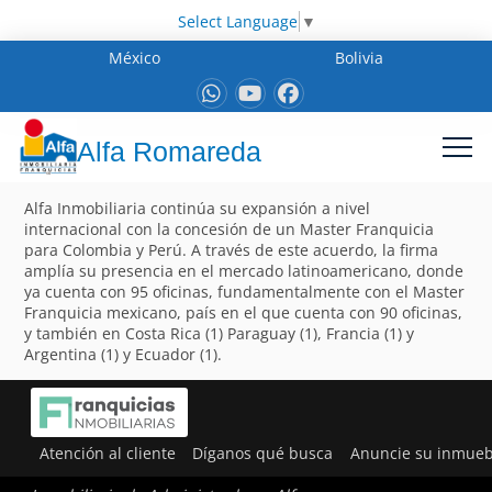
Select Language
▼
México
Bolivia
Alfa Romareda
Alfa Inmobiliaria continúa su expansión a nivel
internacional con la concesión de un Master Franquicia
para Colombia y Perú. A través de este acuerdo, la firma
amplía su presencia en el mercado latinoamericano, donde
ya cuenta con 95 oficinas, fundamentalmente con el Master
Franquicia mexicano, país en el que cuenta con 90 oficinas,
y también en Costa Rica (1) Paraguay (1), Francia (1) y
Argentina (1) y Ecuador (1).
Atención al cliente
Díganos qué busca
Anuncie su inmueb