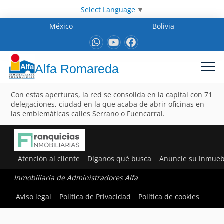
Select Language
▼
México
Bolivia
Alfa Romareda
Con estas aperturas, la red se consolida en la capital con 71
delegaciones, ciudad en la que acaba de abrir oficinas en
las emblemáticas calles Serrano o Fuencarral.
Atención al cliente
Díganos qué busca
Anuncie su inmueb
Inmobiliaria de Administradores Alfa
Aviso legal
Política de Privacidad
Política de cookies