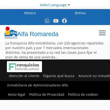
Select Language
▼
México
Bolivia
Alfa Romareda
La franquicia Alfa Inmobiliaria, con 220 agencias repartidas
por nuestro país y por 7 mercados internacionales
distintos, ha presentado a su red las claves para fijar el
plan de venta de una vivienda…
Atención al cliente
Díganos qué busca
Anuncie su inmueb
Inmobiliaria de Administradores Alfa
Aviso legal
Política de Privacidad
Política de cookies