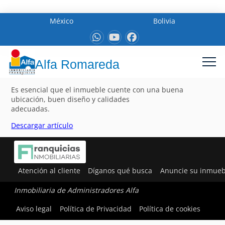
México
Bolivia
Alfa Romareda
Es esencial que el inmueble cuente con una buena
ubicación, buen diseño y calidades
adecuadas.
Descargar artículo
Atención al cliente
Díganos qué busca
Anuncie su inmueb
Inmobiliaria de Administradores Alfa
Aviso legal
Política de Privacidad
Política de cookies