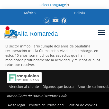
Select Language
▼
México
Bolivia
Alfa Romareda
El sector inmobiliario cumple dos años de paulatina
recuperación tras la última crisis vivida. Sin embargo, en
estos 10 años, son muchos los aspectos que han
modificado profundamente la actividad, y muchos aún los
retos por resolver.
Atención al cliente
Díganos qué busca
Anuncie su inmueb
Inmobiliaria de Administradores Alfa
Aviso legal
Política de Privacidad
Política de cookies