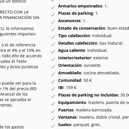
ue un edificio
Armarios empotrados
: 1.
RECTO CON LA
Plazas de parking
: 1.
A FINANCIACIÓN SIN
Ascensores
: 1.
Estado de conservación
: buen estad
DCU, le informamos
iguientes importes:
Tipo calefacción
: individual.
Detalles calefacción
: Gas Natural.
 o el de referencia
ntre el 4% y el 10% en
Agua caliente
: individual.
 todo ello de acuerdo
Interior/exterior
: exterior.
rueba el Texto
Orientación
: suroeste.
es y Actos Jurídicos
Amueblado
: cocina amueblada.
Comunidad
: 50 €.
o puede ser para la
IBI
: 159 €.
un 1% del precio (RD
Arancel de los
Plazas de parking no incluidas
: 30.0
ue se aprueba el
Equipamiento
: trastero, puerta de 
mente).
Puertas
: madera barnizada.
Ventanas
: madera, doble cristal, pe
Suelos
: parquet, gres.
de los gastos