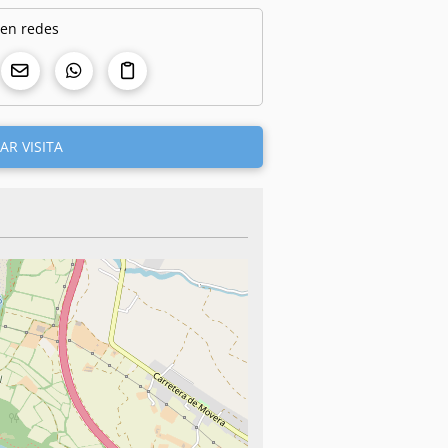
 en redes
AR VISITA