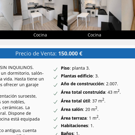
Cocina
Cocina
Precio de Venta:
150.000 €
SIN INQUILINOS.
Piso
: planta 3.
 un dormitorio, salón-
Plantas edificio
: 3.
a vida. Hasta tiene un
Año de construcción
: 2.007.
os ofrecer un garaje
2
Área total construida
: 43 m
.
ientación suroeste,
2
Área total útil
: 37 m
.
s son nobles,
, cerámicas. La
2
Área salón
: 20 m
.
ural. Dispone de
2
Área terraza
: 1 m
.
cocina está equipada
Habitaciones
: 1.
sco antiguo, cuenta
Baños
: 1.