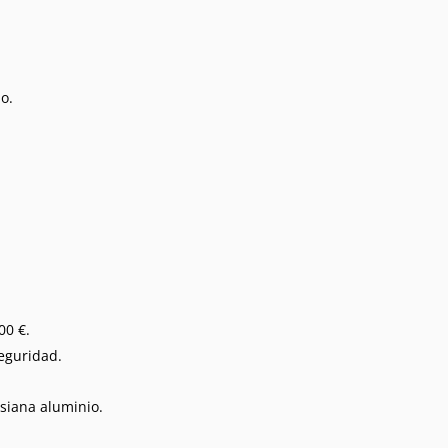
o.
00 €.
seguridad.
rsiana aluminio.