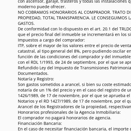
con ascensor, garaje, trasteros y todas las instalaciones q
moderno puede ofrecer.
NO COBRAMOS HONORARIOS AL COMPRADOR. TRATO DI
PROPIEDAD, TOTAL TRANSPARENCIA. LE CONSEGUIMOS L
GASTOS.
De conformidad con lo dispuesto en el art. 20.1 del TRL
que el precio final del inmueble se incrementará en los s
Impuestos a cargo del comprador:
ITP, sobre el mayor de los valores entre el precio de venta
catastral, al tipo general del 8%, pero pudiendo oscilar e
función de las condiciones del comprador y del inmueble,
con el RDL 1/1993, de 24 de septiembre, por el que se ap
Refundido Ley del Impuesto de Transmisiones Patrimonial
Documentados.
Notaría y Registro:
Son gastos sometidos a arancel, si bien su coste estimad
notaría de un 1% del precio y en el caso del registro de 
1426/1989, de 17 de noviembre, por el que se aprueba el 
Notarios y el RD 1427/1989, de 17 de noviembre, por el q
Arancel de los Registradores de la propiedad, respectiva
Honorarios profesionales de la Agencia Inmobiliaria:
El comprador no pagará honorarios de agencia.
Financiación Bancaria:
En el caso de necesitar financiación bancaria, el importe 