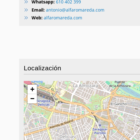
Whatsapp:
610 402 399
Email:
antonio@alfaromareda.com
Web:
alfaromareda.com
Localización
+
−