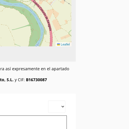
Leaflet
gura así expresamente en el apartado
o, S.L.
y CIF:
B16730087